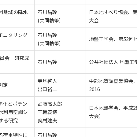
州地域の降水
石川昌幹
日本地すべり協会、第
(共同執筆)
大会
モニタリング
石川昌幹
地盤工学会、第52回
(共同執筆)
委員会 研究成
石川昌幹
公益社団法人 地盤工
寺地啓人
中部地質調査業協会
判定
出口裕二
2016
率化とポテン
武藤高太郎
日本地熱学会、平成2
水利用空調シ
三輪義博
大会）
する研究
奥村建夫
る荷重特性に
石川昌幹