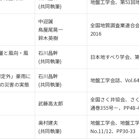
地盤工学会、第51回
(共同執筆)
中迎誠
全国地質調査業連合
鳥屋尾晃一
2016
鈴木英樹
量と風向・風
石川昌幹
日本地すべり学会、第
(共同執筆)
想定外」豪雨に
石川昌幹
地盤工学会誌、Vol.64、
域の災害の実態
(共同執筆)
全国さく井協会、さく
武藤高太郎
通巻355号－、PP48-
奥村建夫
地盤工学会、地盤工学会
(共同執筆)
No.11/12、PP30-33