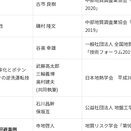
中部地質調査業協会
古市 良樹
2020」
中部地質調査業協会
性
磯村 隆文
2019」
一般社団法人 全国地
谷奥 幸雄
「技術フォーラム201
武藤高太郎
率化とポテン
三輪義博
での逆洗運転技
日本地熱学会 平成3
奥村建夫
(共同執筆)
石川昌幹
公益社団法人 地盤工
保坂亙
寺地啓人
地質リスク学会「第9
回避事例