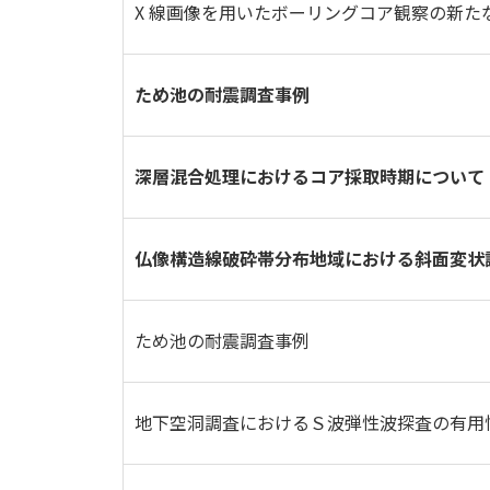
X 線画像を用いたボーリングコア観察の新た
ため池の耐震調査事例
深層混合処理におけるコア採取時期について
仏像構造線破砕帯分布地域における斜面変状
ため池の耐震調査事例
地下空洞調査におけるＳ波弾性波探査の有用