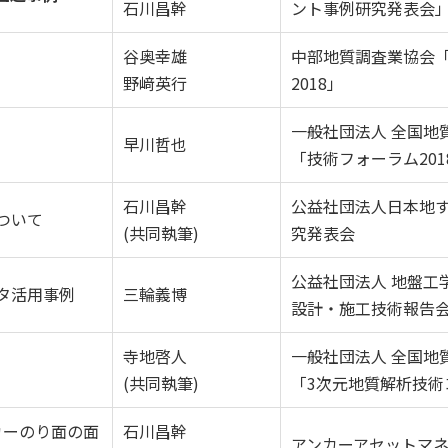
石川昌幹
ント事例研究発表会
谷奥幸雄
中部地質調査業協会
野﨑英行
2018」
一般社団法人 全国地
早川哲也
「技術フォーラム201
石川昌幹
公益社団法人日本地す
ついて
(共同執筆)
究発表会
公益社団法人 地盤工
タ活用事例
三輪義博
設計・施工技術報告
寺地啓人
一般社団法人 全国地
(共同執筆)
「3次元地質解析技術
カーのり面の面
石川昌幹
アンカーアセットマ