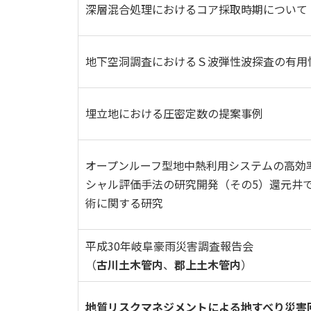
深層混合処理におけるコア採取時期について
地下空洞調査におけるＳ波弾性波探査の有用
埋立地における圧密定数の提案事例
オープンルーフ型地中熱利用システムの高効
シャル評価手法の研究開発（その5）還元井
術に関する研究
平成30年岐阜豪雨災害調査報告会
（
古川土木管内
、
郡上土木管内
）
地質リスクマネジメントによる地すべり災害