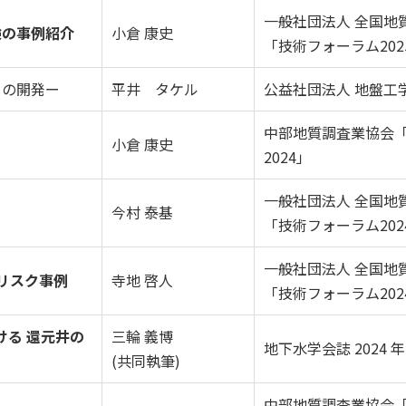
一般社団法人 全国地
験の事例紹介
小倉 康史
「技術フォーラム202
ム」の開発ー
平井 タケル
公益社団法人 地盤工
中部地質調査業協会
小倉 康史
2024」
一般社団法人 全国地
今村 泰基
「技術フォーラム202
一般社団法人 全国地
リスク事例
寺地 啓人
「技術フォーラム202
ける 還元井の
三輪 義博
地下水学会誌 2024 年 66
(共同執筆)
中部地質調査業協会