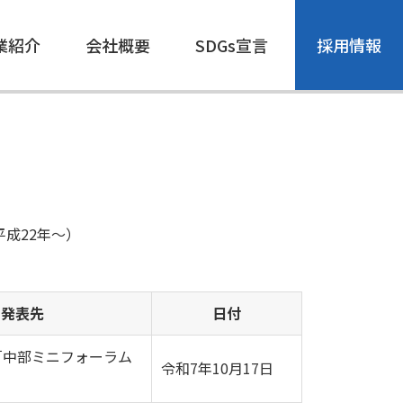
業紹介
会社概要
SDGs宣言
採用情報
成22年～）
・発表先
日付
「中部ミニフォーラム
令和7年10月17日