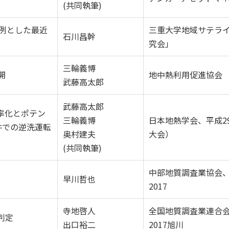
(共同執筆)
事例とした最近
三重大学地域サテラ
石川昌幹
究会」
三輪義博
開
地中熱利用促進協会
武藤高太郎
武藤高太郎
率化とポテン
三輪義博
日本地熱学会、平成2
井での逆洗運転
奥村建夫
大会）
(共同執筆)
中部地質調査業協会
早川哲也
2017
寺地啓人
全国地質調査業連合
判定
出口裕二
2017旭川