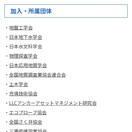
加入・所属団体
・
地盤工学会
・
日本地下水学会
・日本水文科学会
・
物理探査学会
・
日本応用地質学会
・
全国地質調査業協会連合会
・
土木学会
・
充填技術協会
・
LLCアンカーアセットマネジメント研究会
・
エコプローブ協会
・
全国さく井協会
・
三重県建設業協会