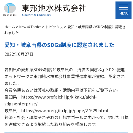
MENU
ホーム
>
News&Topics
>
トピックス
>
愛知・岐阜両県のSDGs制度に認定さ
れました
愛知・岐阜両県のSDGs制度に認定されました
2022年6月27日
愛知県の愛知県SDGs制度と岐阜県の「清流の国ぎふ」SDGs推進
ネットワークに東邦地水株式会社事業推進本部が登録、認定され
ました。
会員名簿あるいは弊社の取組・活動内容は下記をご覧下さい。
愛知県：https://www.pref.aichi.jp/kikaku/aichi-
sdgs/enterprise/
岐阜県：https://www.pref.gifu.lg.jp/page/27629.html
経済・社会・環境それぞれの目指すゴールに向かって、掲げた目標
を達成できるよう継続した取り組みを推進します。