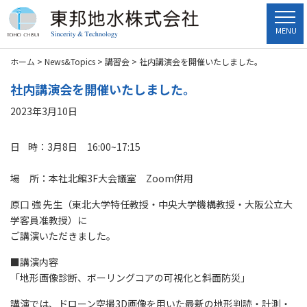
MENU
ホーム
>
News&Topics
>
講習会
>
社内講演会を開催いたしました。
社内講演会を開催いたしました。
2023年3月10日
日 時：3月8日 16:00~17:15
井戸掘削 三重県 井戸掘削 三重
県
場 所：本社北館3F大会議室 Zoom併用
原口 強 先生（東北大学特任教授・中央大学機構教授・大阪公立大
学客員准教授）に
ご講演いただきました。
■講演内容
「地形画像診断、ボーリングコアの可視化と斜面防災」
講演では、ドローン空撮3D画像を用いた最新の地形判読・計測・