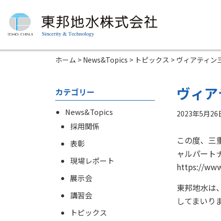
ホーム
>
News&Topics
>
トピックス
>
ヴィアティン
ヴィア
カテゴリー
News&Topics
2023年5月26
採用関係
この度、三
表彰
ャルパート
現場レポート
https://www
展示会
東邦地水は
講習会
してまいりま
トピックス