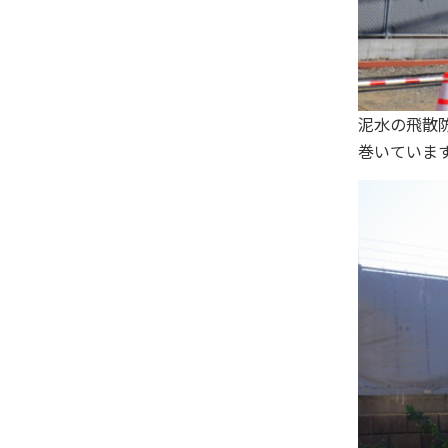
泥水の飛散
巻いていま