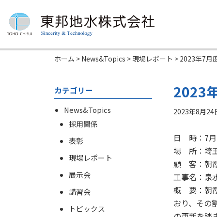
ホーム
>
News&Topics
>
現場レポート
>
2023年7
202
カテゴリー
News&Topics
2023年8月24
採用関係
日 時：7月2
表彰
場 所：埼
現場レポート
顧 客：朝
展示会
工事名：泉
概 要：朝
講習会
おり、その
トピックス
の更新を踏