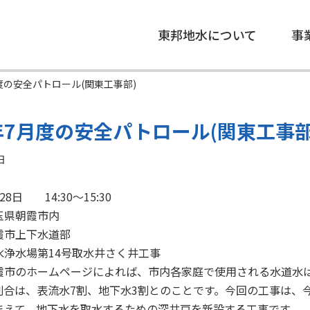
東邦地水について
事
月度の安全パトロール(関東工事部)
3年7月度の安全パトロール(関東工事部
日
8日 14:30～15:30
玉県朝霞市内
霞市上下水道部
水浄水場第14号取水井さく井工事
霞市のホームページによれば、市内各家庭で使用される水道水
割合は、表流水7割、地下水3割とのことです。今回の工事は、
まえて、地下水を取水するための深井戸を新設する工事です。