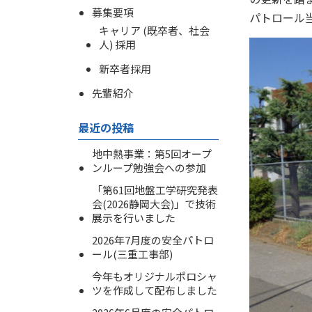
募集要項
パトロール
キャリア (既卒者、社会
人) 採用
新卒者採用
先輩紹介
最近の投稿
地中熱事業：第5回オープ
ンループ勉強会への参加
「第61回地盤工学研究発表
会(2026静岡大会)」で技術
展示を行いました
2026年7月度の安全パトロ
ール(三重工事部)
今年もオリジナルポロシャ
ツを作成して配布しました