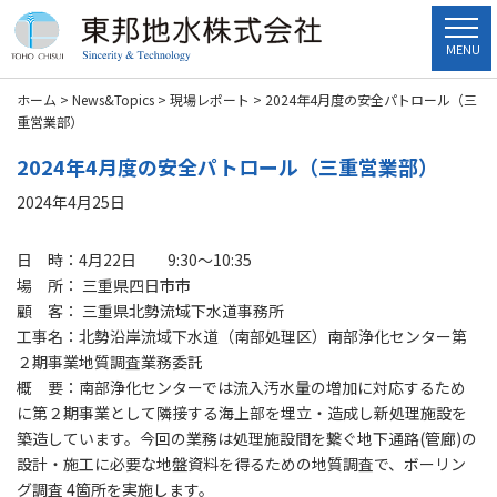
MENU
ホーム
>
News&Topics
>
現場レポート
>
2024年4月度の安全パトロール（三
重営業部）
2024年4月度の安全パトロール（三重営業部）
2024年4月25日
日 時：4月22日 9:30～10:35
場 所： 三重県四日市市
顧 客： 三重県北勢流域下水道事務所
工事名：北勢沿岸流域下水道（南部処理区）南部浄化センター第
２期事業地質調査業務委託
概 要：南部浄化センターでは流入汚水量の増加に対応するため
に第２期事業として隣接する海上部を埋立・造成し新処理施設を
築造しています。今回の業務は処理施設間を繋ぐ地下通路(管廊)の
設計・施工に必要な地盤資料を得るための地質調査で、ボーリン
グ調査 4箇所を実施します。