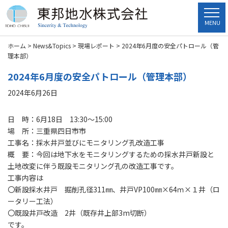
MENU
ホーム
>
News&Topics
>
現場レポート
>
2024年6月度の安全パトロール（管
理本部）
2024年6月度の安全パトロール（管理本部）
2024年6月26日
日 時：6月18日 13:30～15:00
場 所：三重県四日市市
工事名：採水井戸並びにモニタリング孔改造工事
概 要：今回は地下水をモニタリングするための採水井戸新設と
土地改変に伴う既設モニタリング孔の改造工事です。
工事内容は
〇新設採水井戸 掘削孔径311㎜、井戸VP100㎜×64ｍ×１井（ロ
ータリー工法）
〇既設井戸改造 2井（既存井上部3m切断）
です。