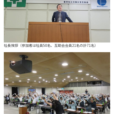
社長挨拶（参加者は社員50名、互助会会員21名の計71名）