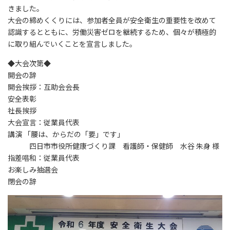
きました。
大会の締めくくりには、参加者全員が安全衛生の重要性を改めて
認識するとともに、労働災害ゼロを継続するため、個々が積極的
に取り組んでいくことを宣言しました。
◆大会次第◆
開会の辞
開会挨拶：互助会会長
安全表彰
社長挨拶
大会宣言：従業員代表
講演 「腰は、からだの「要」です」
四日市市役所健康づくり課 看護師・保健師 水谷 朱身 様
指差唱和：従業員代表
お楽しみ抽選会
閉会の辞