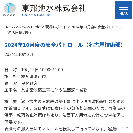
MENU
ホーム
>
News&Topics
>
現場レポート
>
2024年10月度の安全パトロール
（名古屋技術部）
2024年10月度の安全パトロール（名古屋技術部）
2024年10月22日
日 時：10月15日 10:00~11:00
場 所：愛知県瀬戸市
顧 客：民間顧客
工事名：某施設改築工事に伴う法面調査業務
概 要：瀬戸市内の某施設改築工事に伴う法面改修設計のための
地質調査です。調査地は45度以上の急傾斜法面のため、作業員の
滑落・転落防止対策は基より、法面下方用地における安全確保も
肝要です。
資機材の搬入出はモノレールを仮設して行っています。運搬中にお