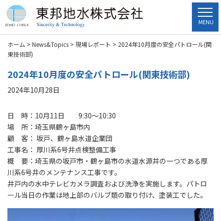
MENU
ホーム
>
News&Topics
>
現場レポート
>
2024年10月度の安全パトロール(関
東技術部)
2024年10月度の安全パトロール(関東技術部)
2024年10月28日
日 時：10月11日 9:30～10:30
場 所：埼玉県鶴ヶ島市内
顧 客： 坂戸、鶴ヶ島水道企業団
工事名： 厚川系6号井点検整備工事
概 要：埼玉県の坂戸市・鶴ヶ島市の水道水源井の一つである厚
川系6号井のメンテナンス工事です。
井戸内の水中テレビカメラ調査および洗浄を実施します。パトロ
ール当日の作業は地上部のバルブ類の取り付け、塗装工でした。