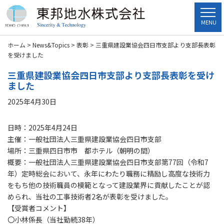
MENU
ホーム
>
News&Topics
>
表彰
>
三重県建設業協会四日市支部より支部長表彰
を受けました
三重県建設業協会四日市支部より支部長表彰を受け
ました
2025年4月30日
日時：2025年4月24日
主催：一般社団法人三重県建設業協会四日市支部
場所：三重県四日市市 都ホテル（朝明の間）
概要：一般社団法人三重県建設業協会四日市支部第77回（令和7
年）定時総会において、永年にわたり職務に精励し高度な技術力
をもち他の技術職員の模範となって建設業界に貢献したことが認
められ、当社の工事技術者2名が表彰を受けました。
【受賞者コメント】
〇小林係長（当社勤続38年）