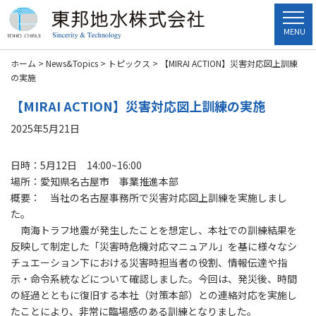
MENU
ホーム
>
News&Topics
>
トピックス
>
【MIRAI ACTION】災害対応図上訓練
の実施
【MIRAI ACTION】災害対応図上訓練の実施
2025年5月21日
日時：5月12日 14:00~16:00
場所：愛知県名古屋市 事業推進本部
概要： 当社の名古屋事務所で災害対応図上訓練を実施しまし
た。
南海トラフ地震が発生したことを想定し、本社での訓練結果を
反映して制定した「災害時危機対応マニュアル」を基に様々なシ
チュエーション下における災害時担当者の役割、情報伝達や指
示・命令系統などについて確認しました。今回は、発災後、時間
の経過とともに復旧する本社（対策本部）との連絡対応を実施し
たことにより、非常に臨場感のある訓練となりました。