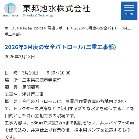
MENU
ホーム
>
News&Topics
>
現場レポート
>
2026年3月度の安全パトロール(三
重工事部)
2026年3月度の安全パトロール(三重工事部)
2026年3月18日
日 時：3月10日 9:30～10:00
場 所：三重県鈴鹿市寺家町
顧 客：民間顧客
工事名：浅井戸工事
概 要：今回のパトロールは、農業用作業倉庫の敷地内におい
て、トラクタ―の洗浄などに使用する新たな水源を確保することを
目的とした井戸掘削工事の現場です。
工事内容は、φ86㎜で深度22mまで掘削を行い、井戸パイプφ50㎜
を建て込み、井戸仕上げ作業の後、揚水用ポンプを設置するもの
です。