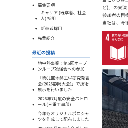
募集要項
ど)」の実
キャリア (既卒者、社会
参加者の皆
人) 採用
当社は、今
新卒者採用
先輩紹介
最近の投稿
地中熱事業：第5回オープ
ンループ勉強会への参加
「第61回地盤工学研究発表
会(2026静岡大会)」で技術
展示を行いました
2026年7月度の安全パトロ
ール(三重工事部)
今年もオリジナルポロシャ
ツを作成して配布しました