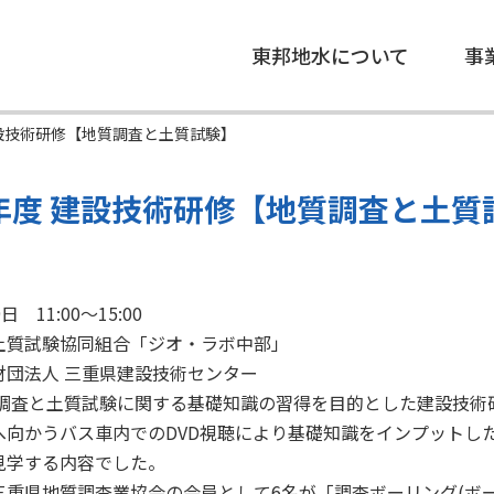
東邦地水について
事
建設技術研修【地質調査と土質試験】
年度 建設技術研修【地質調査と土質
日
日 11:00～15:00
土質試験協同組合「ジオ・ラボ中部」
財団法人 三重県建設技術センター
質調査と土質試験に関する基礎知識の習得を目的とした建設技術
へ向かうバス車内でのDVD視聴により基礎知識をインプットし
見学する内容でした。
三重県地質調査業協会の会員として6名が「調査ボーリング(ボ