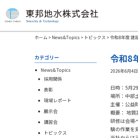
ホーム
>
News&Topics
>
トピックス
>
令和8年度 
令和8
カテゴリー
News&Topics
2026年6月4
採用関係
日時：5月29
表彰
場所：中部
現場レポート
主催：公益
展示会
概要： 地
研修は会場
講習会
験の作業を
トピックス
当社からは