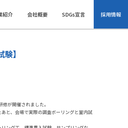
業紹介
会社概要
SDGs宣言
採用情報
試験】
研修が開催されました。
たあと、会場で実際の調査ボーリングと室内試
ーリング工，標準貫入試験，サンプリングな