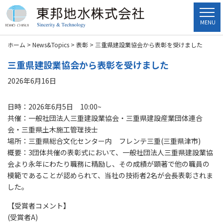
MENU
ホーム
>
News&Topics
>
表彰
>
三重県建設業協会から表彰を受けました
三重県建設業協会から表彰を受けました
2026年6月16日
日時：2026年6月5日 10:00~
共催：一般社団法人三重建設業協会・三重県建設産業団体連合
会・三重県土木施工管理技士
場所：三重県総合文化センター内 フレンテ三重(三重県津市)
概要：3団体共催の表彰式において、一般社団法人三重県建設業協
会より永年にわたり職務に精励し、その成績が顕著で他の職員の
模範であることが認められて、当社の技術者2名が会長表彰されま
した。
【受賞者コメント】
(受賞者A)