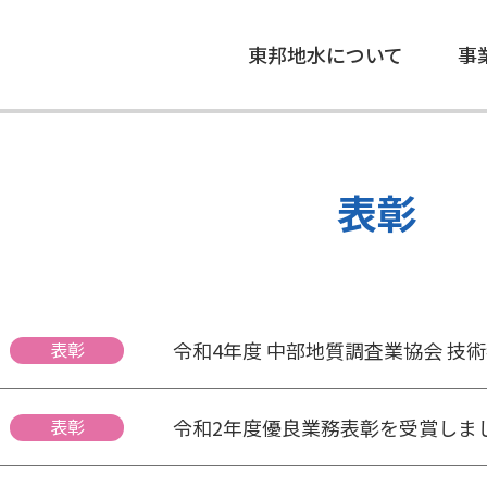
東邦地水について
事
表彰
表彰
令和4年度 中部地質調査業協会 技
表彰
令和2年度優良業務表彰を受賞しま