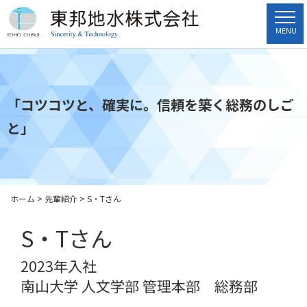
MENU
「コツコツと、確実に。信頼を築く総務のしご
と」
ホーム
>
先輩紹介
>
S・Tさん
S・Tさん
2023年入社
南山大学 人文学部 管理本部 総務部