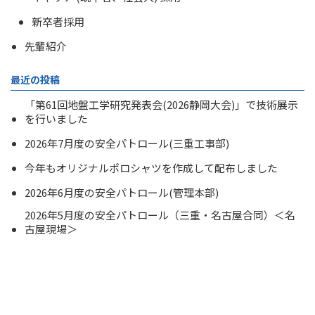
新卒者採用
先輩紹介
最近の投稿
「第61回地盤工学研究発表会(2026静岡大会)」で技術展示
を行いました
2026年7月度の安全パトロール(三重工事部)
今年もオリジナルポロシャツを作成して配布しました
2026年6月度の安全パトロール(管理本部)
2026年5月度の安全パトロール（三重・名古屋合同）＜名
古屋現場＞