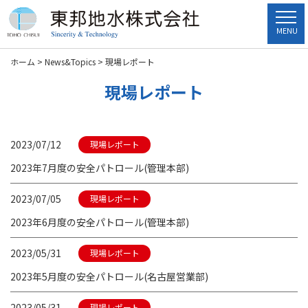
MENU
ホーム
>
News&Topics
>
現場レポート
現場レポート
2023/07/12
現場レポート
2023年7月度の安全パトロール(管理本部)
2023/07/05
現場レポート
2023年6月度の安全パトロール(管理本部)
2023/05/31
現場レポート
2023年5月度の安全パトロール(名古屋営業部)
2023/05/31
現場レポート