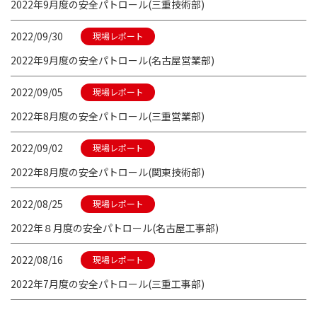
2022年9月度の安全パトロール(三重技術部)
2022/09/30
現場レポート
2022年9月度の安全パトロール(名古屋営業部)
2022/09/05
現場レポート
2022年8月度の安全パトロール(三重営業部)
2022/09/02
現場レポート
2022年8月度の安全パトロール(関東技術部)
2022/08/25
現場レポート
2022年８月度の安全パトロール(名古屋工事部)
2022/08/16
現場レポート
2022年7月度の安全パトロール(三重工事部)