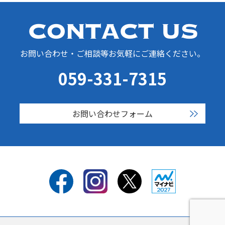
お問い合わせ・ご相談等お気軽にご連絡ください。
059-331-7315
お問い合わせフォーム